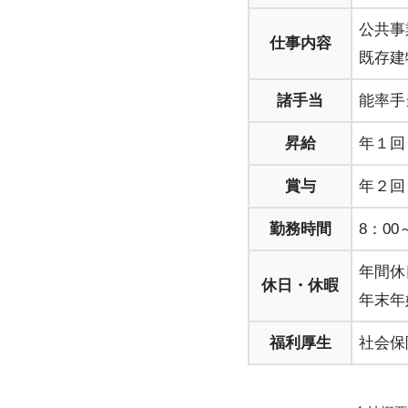
公共事
仕事内容
既存建
諸手当
能率手
昇給
年１回
賞与
年２回
勤務時間
8：0
年間休日
休日・休暇
年末年
福利厚生
社会保